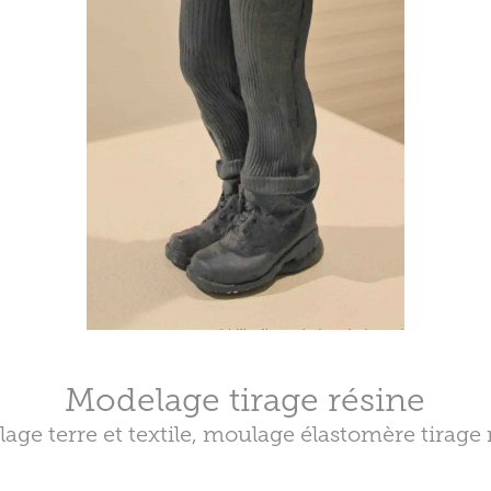
Modelage tirage résine
age terre et textile, moulage élastomère tirage 